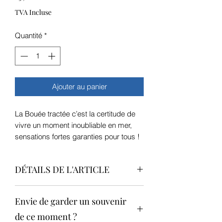
TVA Incluse
Quantité
*
Ajouter au panier
La Bouée tractée c’est la certitude de
vivre un moment inoubliable en mer,
sensations fortes garanties pour tous !
DÉTAILS DE L'ARTICLE
C’est quoi la bouée tractée ?
Envie de garder un souvenir
Si vous souhaitez pratiquer une activité
nautique ne nécessitant aucune
de ce moment ?